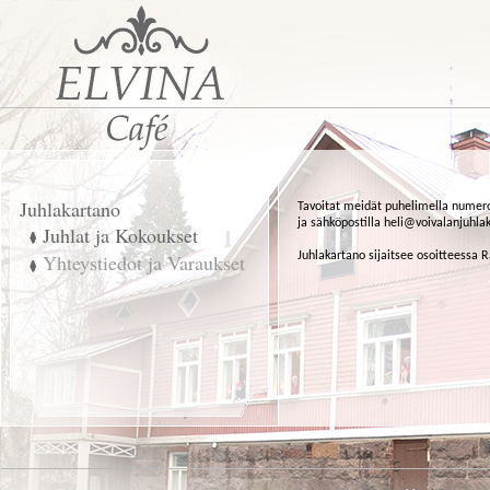
Juhlakartano
Tavoitat meidät puhelimella numer
ja sähköpostilla heli@voivalanjuhlak
Juhlat ja Kokoukset
Juhlakartano sijaitsee osoitteessa 
Yhteystiedot ja Varaukset
V